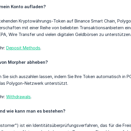
 mein Konto aufladen?
stehenden Kryptowährungs-Token auf Binance Smart Chain, Polygon
erschaften mit einer Reihe von beliebten Transaktionsanbietern ei
PA, Wire Transfer und vielen digitalen Geldbörsen zu unterstützen
ehr:
Deposit Methods
.
 von Morpher abheben?
Sie sich auszahlen lassen, indem Sie Ihre Token automatisch in P
 das Polygon-Netzwerk unterstützt.
ehr:
Withdrawals
.
und wie kann man es bestehen?
tomer") ist ein Identitätsüberprüfungsverfahren, das für die Freisc