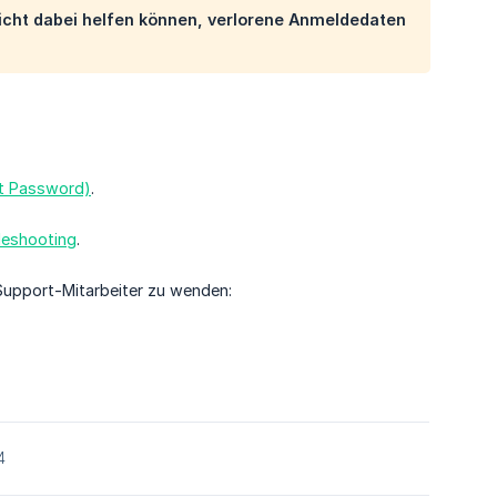
 nicht dabei helfen können, verlorene Anmeldedaten
ot Password)
.
leshooting
.
 Support-Mitarbeiter zu wenden:
4