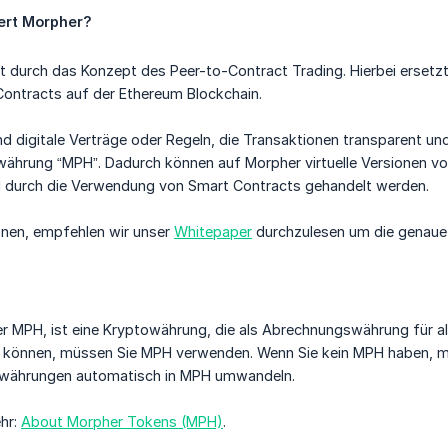
ert Morpher?
t durch das Konzept des Peer-to-Contract Trading. Hierbei ersetzt
Contracts auf der Ethereum Blockchain.
d digitale Verträge oder Regeln, die Transaktionen transparent und
währung “MPH”. Dadurch können auf Morpher virtuelle Versionen v
nd durch die Verwendung von Smart Contracts gehandelt werden.
onen, empfehlen wir unser
Whitepaper
durchzulesen um die genaue 
r MPH, ist eine Kryptowährung, die als Abrechnungswährung für a
 können, müssen Sie MPH verwenden. Wenn Sie kein MPH haben, mac
owährungen automatisch in MPH umwandeln.
ehr:
About Morpher Tokens (MPH)
.