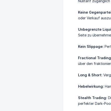
Nulltarif zugänglic
Keine Gegenpartei
oder Verkauf auszu
Unbegrenzte Liqui
Seite zu übernehm
Kein Slippage:
Perf
Fractional Trading
über den fraktionie
Long & Short:
Verg
Hebelwirkung:
Hand
Stealth Trading:
Di
perfekter Dark-Pool